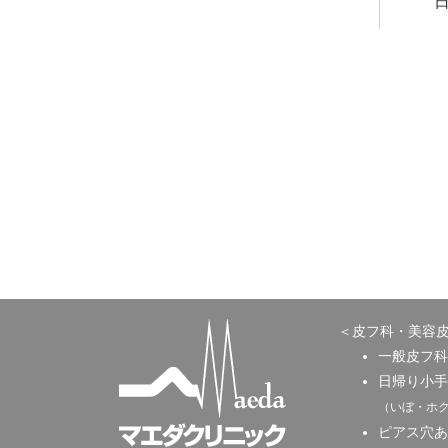
＜皮フ科・美容
一般皮フ科
日帰り小手
（いぼ・ホ
ピアス穴あ