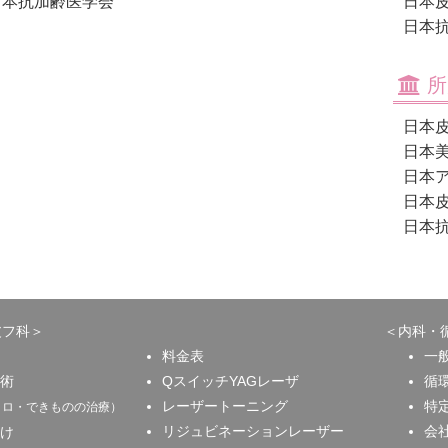
日本抗加齢医学会
日本
日本
所
日本
日本
日本
日本
日本
皮フ科＞
＜内科・
料金表
一
術
QスイッチYAGレーザ
循
レーザートーニング
特
クロ・できものの治療）
リジュビネーションレーザー
会
け