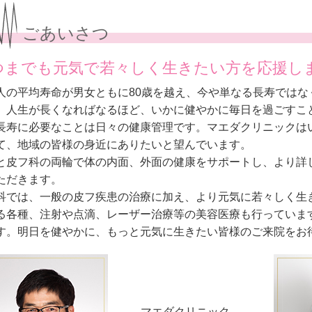
ごあいさつ
つまでも元気で若々しく生きたい方を応援し
人の平均寿命が男女ともに80歳を越え、今や単なる長寿では
。人生が長くなればなるほど、いかに健やかに毎日を過ごすこ
長寿に必要なことは日々の健康管理です。マエダクリニックは
て、地域の皆様の身近にありたいと望んでいます。
と皮フ科の両輪で体の内面、外面の健康をサポートし、より詳
ただきます。
科では、一般の皮フ疾患の治療に加え、より元気に若々しく生
る各種、注射や点滴、レーザー治療等の美容医療も行っていま
す。明日を健やかに、もっと元気に生きたい皆様のご来院をお
マエダクリニック