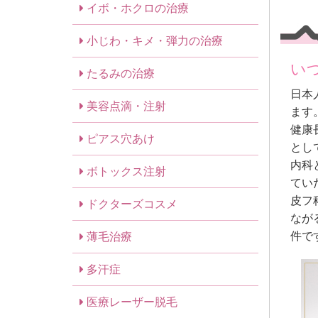
イボ・ホクロの治療
小じわ・キメ・弾力の治療
い
たるみの治療
日本
美容点滴・注射
ます
健康
ピアス穴あけ
とし
内科
ボトックス注射
てい
皮フ
ドクターズコスメ
なが
件で
薄毛治療
多汗症
医療レーザー脱毛