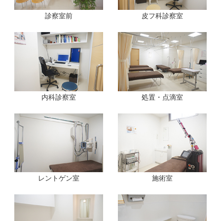
診察室前
皮フ科診察室
内科診察室
処置・点滴室
レントゲン室
施術室